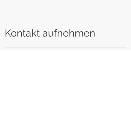
Kontakt
aufnehmen
Telefon:
+49 1575-3578216
E-Mail: kontakt@wortemitgefühl.de
©wortemitgefühl. Alle Rechte vorbehalten.